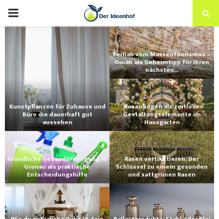
Fernab vom Massentourismus –
Oman als Geheimtipp für Ihren
nächsten...
Kunstpflanzen für Zuhause und
Rosenbögen als zeitlose
Büro die dauerhaft gut
Gestaltungselemente im
aussehen
Hausgarten
Gründliche Gebäudereinigung in
Rasen vertikutieren: Der
Gronau als praktische
Schlüssel zu einem gesunden
Entscheidungshilfe
und sattgrünen Rasen