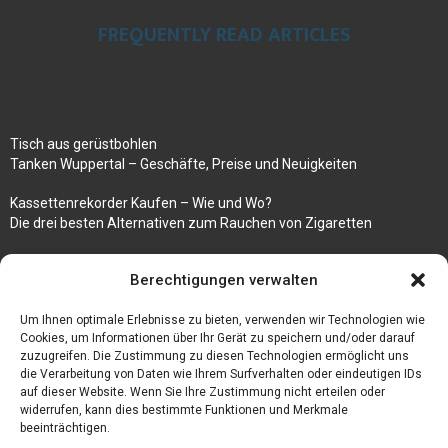
FREQUENTLY READ ARTICLES
Tisch aus gerüstbohlen
Tanken Wuppertal – Geschäfte, Preise und Neuigkeiten
Kassettenrekorder Kaufen – Wie und Wo?
Die drei besten Alternativen zum Rauchen von Zigaretten
100k followers instagram buy
Berechtigungen verwalten
Rezepte für gekochte Süßkartoffeln
Um Ihnen optimale Erlebnisse zu bieten, verwenden wir Technologien wie
Gönnen Sie sich bedruckte Fliesen mit einem eigenen Bild
Cookies, um Informationen über Ihr Gerät zu speichern und/oder darauf
zuzugreifen. Die Zustimmung zu diesen Technologien ermöglicht uns
die Verarbeitung von Daten wie Ihrem Surfverhalten oder eindeutigen IDs
auf dieser Website. Wenn Sie Ihre Zustimmung nicht erteilen oder
widerrufen, kann dies bestimmte Funktionen und Merkmale
beeinträchtigen.