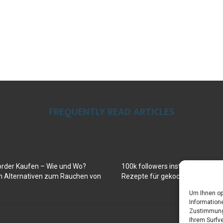
FREQUENTLY READ ARTICLES
order Kaufen – Wie und Wo?
100k followers instagram buy
en Alternativen zum Rauchen von
Rezepte für gekochte Süßkartof
Um Ihnen op
Informatione
Zustimmung 
Ihrem Surfve