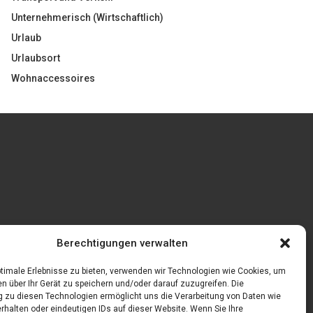
Unternehmerisch (Wirtschaftlich)
Urlaub
Urlaubsort
Wohnaccessoires
Gönnen Sie sich bedruckte Fliesen mit einem
Berechtigungen verwalten
eigenen Bild
feln
timale Erlebnisse zu bieten, verwenden wir Technologien wie Cookies, um
n über Ihr Gerät zu speichern und/oder darauf zuzugreifen. Die
zu diesen Technologien ermöglicht uns die Verarbeitung von Daten wie
rhalten oder eindeutigen IDs auf dieser Website. Wenn Sie Ihre