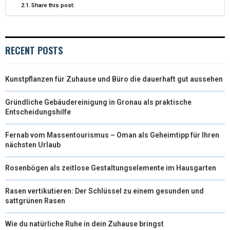
Share this post:
E
K
S
N
R
T
RECENT POSTS
)
Kunstpflanzen für Zuhause und Büro die dauerhaft gut aussehen
Gründliche Gebäudereinigung in Gronau als praktische
Entscheidungshilfe
Fernab vom Massentourismus – Oman als Geheimtipp für Ihren
nächsten Urlaub
Rosenbögen als zeitlose Gestaltungselemente im Hausgarten
Rasen vertikutieren: Der Schlüssel zu einem gesunden und
sattgrünen Rasen
Wie du natürliche Ruhe in dein Zuhause bringst