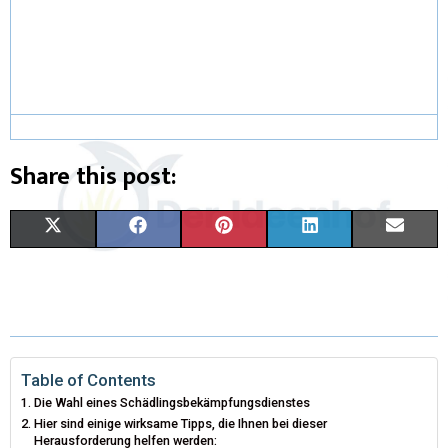
Share this post:
X
F
P
L
E
(
A
I
I
M
T
C
N
N
A
W
E
T
K
I
I
B
E
E
L
Table of Contents
Die Wahl eines Schädlingsbekämpfungsdienstes
T
O
R
D
Hier sind einige wirksame Tipps, die Ihnen bei dieser
Herausforderung helfen werden:
T
O
E
I