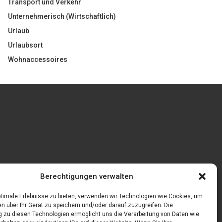
Transport und Verkehr
Unternehmerisch (Wirtschaftlich)
Urlaub
Urlaubsort
Wohnaccessoires
Gönnen Sie sich bedruckte Fliesen mit einem
Berechtigungen verwalten
eigenen Bild
feln
timale Erlebnisse zu bieten, verwenden wir Technologien wie Cookies, um
n über Ihr Gerät zu speichern und/oder darauf zuzugreifen. Die
zu diesen Technologien ermöglicht uns die Verarbeitung von Daten wie