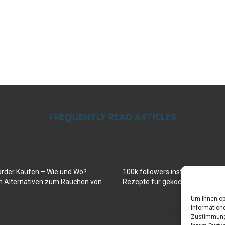
FREQUENTLY READ ARTICLES
order Kaufen – Wie und Wo?
100k followers instagram buy
en Alternativen zum Rauchen von
Rezepte für gekochte Süßkartof
Um Ihnen op
Informatione
Zustimmung 