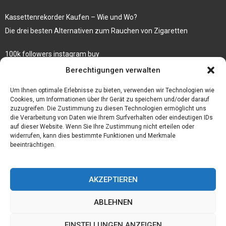
Kassettenrekorder Kaufen – Wie und Wo?
Die drei besten Alternativen zum Rauchen von Zigaretten
100k followers instagram buy
Rezepte für gekochte Süßkartoffeln
Berechtigungen verwalten
Gönnen Sie sich bedruckte Fliesen mit einem eigenen Bild
Um Ihnen optimale Erlebnisse zu bieten, verwenden wir Technologien wie
Cookies, um Informationen über Ihr Gerät zu speichern und/oder darauf
zuzugreifen. Die Zustimmung zu diesen Technologien ermöglicht uns
die Verarbeitung von Daten wie Ihrem Surfverhalten oder eindeutigen IDs
auf dieser Website. Wenn Sie Ihre Zustimmung nicht erteilen oder
widerrufen, kann dies bestimmte Funktionen und Merkmale
beeinträchtigen.
AKZEPTIEREN
ABLEHNEN
@2023 - www.Der-ideenhof.de. All Right Reserved.
EINSTELLUNGEN ANZEIGEN