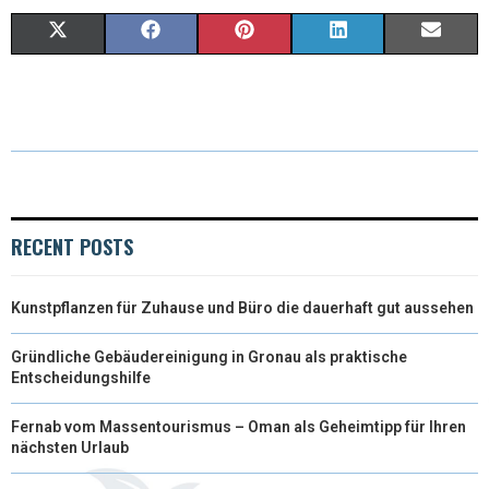
X
F
P
L
E
(
A
I
I
M
T
C
N
N
A
W
E
T
K
I
I
B
E
E
L
T
O
R
D
RECENT POSTS
T
O
E
I
Kunstpflanzen für Zuhause und Büro die dauerhaft gut aussehen
E
K
S
N
R
T
Gründliche Gebäudereinigung in Gronau als praktische
Entscheidungshilfe
)
Fernab vom Massentourismus – Oman als Geheimtipp für Ihren
nächsten Urlaub