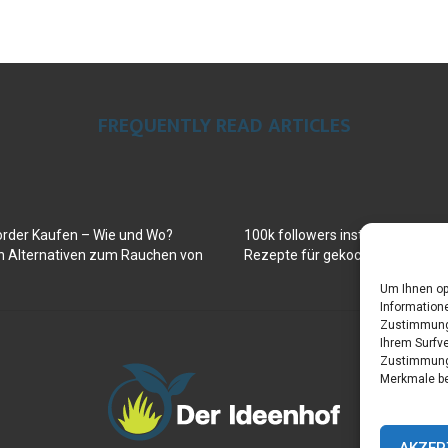
FREQUENTLY READ ARTICLES
order Kaufen – Wie und Wo?
100k followers instagram buy
en Alternativen zum Rauchen von
Rezepte für gekochte Süßkartof
Um Ihnen op
Informatione
Zustimmung 
Ihrem Surfve
Zustimmung 
Merkmale be
AKZEP