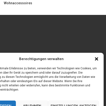
Wohnaccessoires
Gönnen Sie sich bedruckte Fliesen mit einem
Berechtigungen verwalten
eigenen Bild
feln
timale Erlebnisse zu bieten, verwenden wir Technologien wie Cookies, um
n über Ihr Gerät zu speichern und/oder darauf zuzugreifen. Die
zu diesen Technologien ermöglicht uns die Verarbeitung von Daten wie
rhalten oder eindeutigen IDs auf dieser Website. Wenn Sie Ihre
nicht erteilen oder widerrufen, kann dies bestimmte Funktionen und
einträchtigen.
TIEREN
ABLEHNEN
EINSTELLUNGEN ANZEIGEN