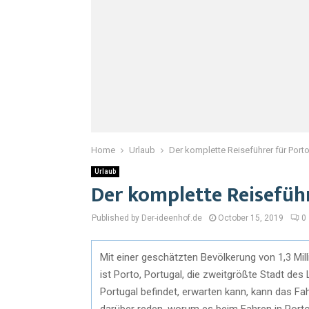
Home
Urlaub
Der komplette Reiseführer für Porto
Urlaub
Der komplette Reiseführ
Published by Der-ideenhof.de
October 15, 2019
0
Mit einer geschätzten Bevölkerung von 1,3 Mi
ist Porto, Portugal, die zweitgrößte Stadt des 
Portugal befindet, erwarten kann, kann das Fa
darüber reden, worum es beim Fahren in Porto