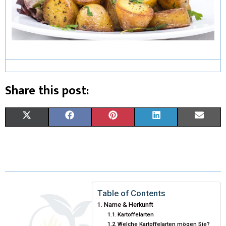
Share this post:
X
F
P
L
E
(
A
I
I
M
T
C
N
N
A
W
E
T
K
I
I
B
E
E
L
Table of Contents
Name & Herkunft
T
O
R
D
Kartoffelarten
Welche Kartoffelarten mögen Sie?
T
O
E
I