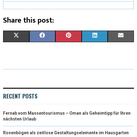
Share this post:
X
F
P
L
E
(
A
I
I
M
T
C
N
N
A
W
E
T
K
I
I
B
E
E
L
T
O
R
D
RECENT POSTS
T
O
E
I
Fernab vom Massentourismus – Oman als Geheimtipp für Ihren
E
K
S
N
nächsten Urlaub
R
T
Rosenbögen als zeitlose Gestaltungselemente im Hausgarten
)