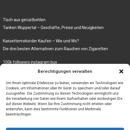
Tisch aus gerüstbohlen
Tanken Wuppertal – Geschäfte, Preise und Neuigkeiten
Kassettenrekorder Kaufen – Wie und Wo?
Die drei besten Alternativen zum Rauchen von Zigaretten
100k followers instagram buy
Rezepte für gekochte Süßkartoffeln
Berechtigungen verwalten
Gönnen Sie sich bedruckte Fliesen mit einem eigenen Bild
Um Ihnen optimale Erlebnisse zu bieten, verwenden wir Technologien wie
Cookies, um Informationen über Ihr Gerät zu speichern und/oder darauf
zuzugreifen. Die Zustimmung zu diesen Technologien ermöglicht uns
die Verarbeitung von Daten wie Ihrem Surfverhalten oder eindeutigen IDs
auf dieser Website. Wenn Sie Ihre Zustimmung nicht erteilen oder
widerrufen, kann dies bestimmte Funktionen und Merkmale
beeinträchtigen.