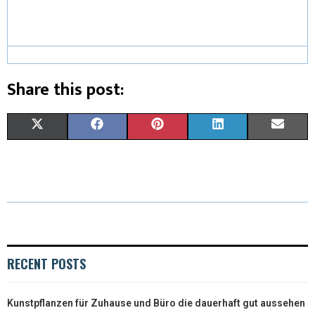
Share this post:
X
F
P
L
E
(
A
I
I
M
T
C
N
N
A
W
E
T
K
I
I
B
E
E
L
T
O
R
D
RECENT POSTS
T
O
E
I
Kunstpflanzen für Zuhause und Büro die dauerhaft gut aussehen
E
K
S
N