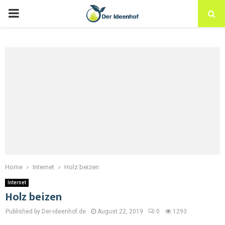
Home
Internet
Holz beizen
Internet
Holz beizen
Published by Der-ideenhof.de
August 22, 2019
0
1293