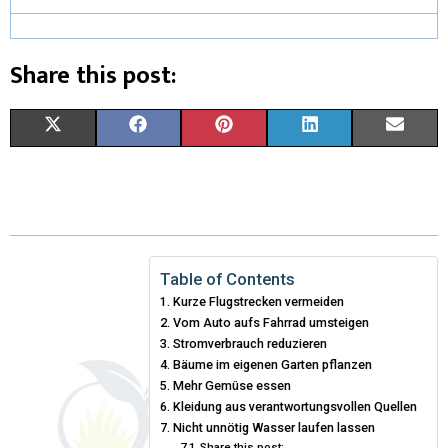
Share this post:
X
F
P
L
E
(
A
I
I
M
T
C
N
N
A
W
E
T
K
I
I
B
E
E
L
Table of Contents
Kurze Flugstrecken vermeiden
T
O
R
D
Vom Auto aufs Fahrrad umsteigen
T
O
Stromverbrauch reduzieren
E
I
Bäume im eigenen Garten pflanzen
E
K
S
N
Mehr Gemüse essen
Kleidung aus verantwortungsvollen Quellen
R
T
Nicht unnötig Wasser laufen lassen
Share this post: