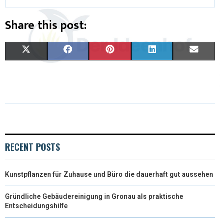
Share this post:
X
F
P
L
E
(
A
I
I
M
T
C
N
N
A
W
E
T
K
I
I
B
E
E
L
T
O
R
D
RECENT POSTS
T
O
E
I
Kunstpflanzen für Zuhause und Büro die dauerhaft gut aussehen
E
K
S
N
R
T
Gründliche Gebäudereinigung in Gronau als praktische
Entscheidungshilfe
)