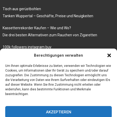
Tisch aus gerüstbohlen
Tanken Wuppertal – Geschäfte, Preise und Neuigkeiten
Kassettenrekorder Kaufen – Wie und Wo?
Die drei besten Alternativen zum Rauchen von Zigaretten
100k followers instagram buy
Rezepte für gekochte Süßkartoffeln
Berechtigungen verwalten
Gönnen Sie sich bedruckte Fliesen mit einem eigenen Bild
Um Ihnen optimale Erlebnisse zu bieten, verwenden wir Technologien wie
Cookies, um Informationen über Ihr Gerät zu speichern und/oder darauf
zuzugreifen. Die Zustimmung zu diesen Technologien ermöglicht uns
die Verarbeitung von Daten wie Ihrem Surfverhalten oder eindeutigen IDs
auf dieser Website. Wenn Sie Ihre Zustimmung nicht erteilen oder
widerrufen, kann dies bestimmte Funktionen und Merkmale
beeinträchtigen.
AKZEPTIEREN