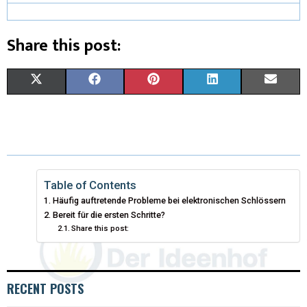
Share this post:
X
F
P
L
E
(
A
I
I
M
T
C
N
N
A
W
E
T
K
I
I
B
E
E
L
Table of Contents
Häufig auftretende Probleme bei elektronischen Schlössern
T
O
R
D
Bereit für die ersten Schritte?
Share this post:
T
O
E
I
E
K
S
N
R
T
RECENT POSTS
)