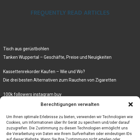
FREQUENTLY READ ARTICLES
Tisch aus gerüstbohlen
Tanken Wuppertal – Geschäfte, Preise und Neuigkeiten
Kassettenrekorder Kaufen – Wie und Wo?
Die drei besten Alternativen zum Rauchen von Zigaretten
100k followers instagram buy
Rezepte für gekochte Süßkartoffeln
Berechtigungen verwalten
Gönnen Sie sich bedruckte Fliesen mit einem eigenen Bild
Um Ihnen optimale Erlebnisse zu bieten, verwenden wir Technologien wie
Cookies, um Informationen über Ihr Gerät zu speichern und/oder darauf
zuzugreifen. Die Zustimmung zu diesen Technologien ermöglicht uns
die Verarbeitung von Daten wie Ihrem Surfverhalten oder eindeutigen IDs
auf dieser Website. Wenn Sie Ihre Zustimmung nicht erteilen oder