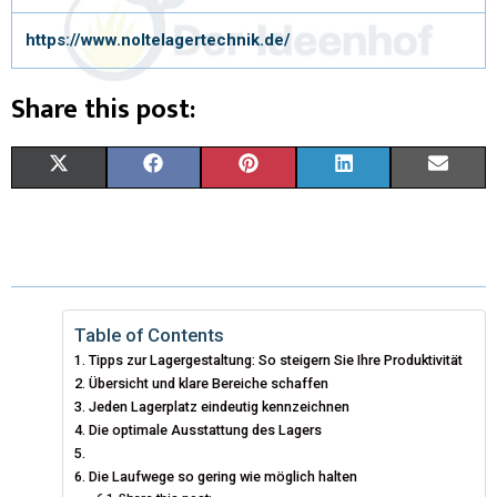
https://www.noltelagertechnik.de/
Share this post:
X
F
P
L
E
(
A
I
I
M
T
C
N
N
A
W
E
T
K
I
I
B
E
E
L
Table of Contents
Tipps zur Lagergestaltung: So steigern Sie Ihre Produktivität
T
O
R
D
Übersicht und klare Bereiche schaffen
T
Jeden Lagerplatz eindeutig kennzeichnen
O
E
I
Die optimale Ausstattung des Lagers
E
K
S
N
Die Laufwege so gering wie möglich halten
R
T