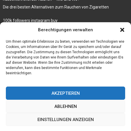
Die drei besten Alternativen zum Rauchen von Zigaretten
100k followers instagram buy
Rezepte für gekochte Süßkartoffeln
Berechtigungen verwalten
Gönnen Sie sich bedruckte Fliesen mit einem eigenen Bild
Um Ihnen optimale Erlebnisse zu bieten, verwenden wir Technologien wie
Cookies, um Informationen über Ihr Gerät zu speichern und/oder darauf
zuzugreifen. Die Zustimmung zu diesen Technologien ermöglicht uns
die Verarbeitung von Daten wie Ihrem Surfverhalten oder eindeutigen IDs
auf dieser Website. Wenn Sie Ihre Zustimmung nicht erteilen oder
widerrufen, kann dies bestimmte Funktionen und Merkmale
beeinträchtigen.
AKZEPTIEREN
ABLEHNEN
@2023 - www.Der-ideenhof.de. All Right Reserved.
EINSTELLUNGEN ANZEIGEN
Home
Cookie policy (EU)
Our authors
Partners
Website index