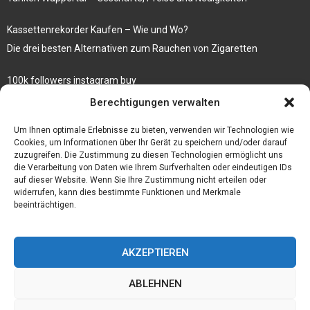
Kassettenrekorder Kaufen – Wie und Wo?
Die drei besten Alternativen zum Rauchen von Zigaretten
100k followers instagram buy
Rezepte für gekochte Süßkartoffeln
Berechtigungen verwalten
Gönnen Sie sich bedruckte Fliesen mit einem eigenen Bild
Um Ihnen optimale Erlebnisse zu bieten, verwenden wir Technologien wie
Cookies, um Informationen über Ihr Gerät zu speichern und/oder darauf
zuzugreifen. Die Zustimmung zu diesen Technologien ermöglicht uns
die Verarbeitung von Daten wie Ihrem Surfverhalten oder eindeutigen IDs
auf dieser Website. Wenn Sie Ihre Zustimmung nicht erteilen oder
widerrufen, kann dies bestimmte Funktionen und Merkmale
beeinträchtigen.
AKZEPTIEREN
ABLEHNEN
@2023 - www.Der-ideenhof.de. All Right Reserved.