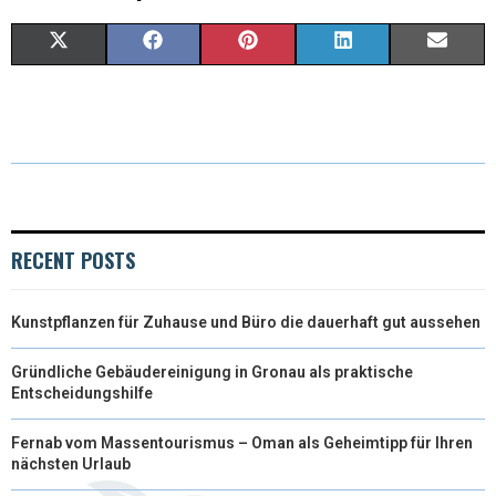
X
F
P
L
E
(
A
I
I
M
T
C
N
N
A
W
E
T
K
I
I
B
E
E
L
T
O
R
D
RECENT POSTS
T
O
E
I
Kunstpflanzen für Zuhause und Büro die dauerhaft gut aussehen
E
K
S
N
R
T
Gründliche Gebäudereinigung in Gronau als praktische
Entscheidungshilfe
)
Fernab vom Massentourismus – Oman als Geheimtipp für Ihren
nächsten Urlaub