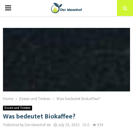
Home
Essen und Trinken
Was bedeutet Biokaffee?
Essen und Trinken
Was bedeutet Biokaffee?
Published by Der-ideenhof.de
July 25, 2022
0
939