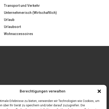
Transport und Verkehr
Unternehmerisch (Wirtschaftlich)
Urlaub
Urlaubsort
Wohnaccessoires
Gönnen Sie sich bedruckte Fliesen mit einem
Berechtigungen verwalten
eigenen Bild
feln
timale Erlebnisse zu bieten, verwenden wir Technologien wie Cookies, um
n über Ihr Gerät zu speichern und/oder darauf zuzugreifen. Die