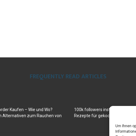
FREQUENTLY READ ARTICLES
order Kaufen – Wie und Wo?
100k followers instagram buy
en Alternativen zum Rauchen von
Rezepte für gekochte Süßkartof
Um Ihnen op
Informatione