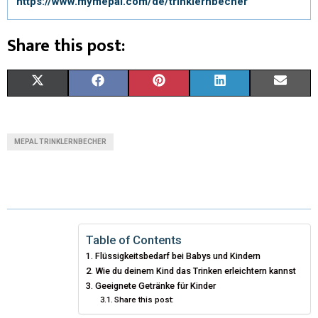
https://www.mymepal.com/de/trinklernbecher
Share this post:
X
F
P
L
E
(
A
I
I
M
T
C
N
N
A
MEPAL TRINKLERNBECHER
W
E
T
K
I
I
B
E
E
L
T
O
R
D
T
O
E
I
Table of Contents
Flüssigkeitsbedarf bei Babys und Kindern
E
K
S
N
Wie du deinem Kind das Trinken erleichtern kannst
Geeignete Getränke für Kinder
R
T
Share this post:
)