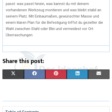
passt: was passt hinein, was kannst du mit deinem
vorhandenen Werkzeug montieren und was bleibt stabil an
seinem Platz. Mit Einbaumaßen, gewünschter Masse und
einem klaren Plan für die Befestigung triffst du gezielter die
Wahl zwischen Stahl oder Blei und vermeidest vor Ort
Überraschungen.
Share this post:
X
F
P
L
E
(
A
I
I
M
T
C
N
N
A
W
E
T
K
I
I
B
E
E
L
Table of Contents