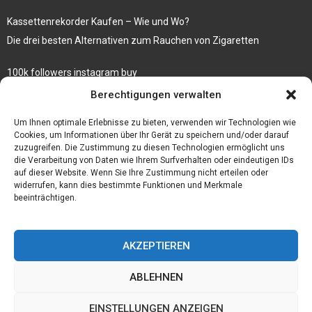
Kassettenrekorder Kaufen – Wie und Wo?
Die drei besten Alternativen zum Rauchen von Zigaretten
100k followers instagram buy
Rezepte für gekochte Süßkartoffeln
Berechtigungen verwalten
Gönnen Sie sich bedruckte Fliesen mit einem eigenen Bild
Um Ihnen optimale Erlebnisse zu bieten, verwenden wir Technologien wie
Cookies, um Informationen über Ihr Gerät zu speichern und/oder darauf
zuzugreifen. Die Zustimmung zu diesen Technologien ermöglicht uns
die Verarbeitung von Daten wie Ihrem Surfverhalten oder eindeutigen IDs
auf dieser Website. Wenn Sie Ihre Zustimmung nicht erteilen oder
widerrufen, kann dies bestimmte Funktionen und Merkmale
beeinträchtigen.
AKZEPTIEREN
ABLEHNEN
@2023 - www.Der-ideenhof.de. All Right Reserved.
EINSTELLUNGEN ANZEIGEN