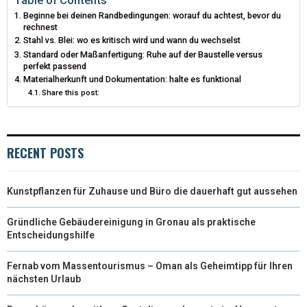
Beginne bei deinen Randbedingungen: worauf du achtest, bevor du
T
O
R
D
rechnest
Stahl vs. Blei: wo es kritisch wird und wann du wechselst
T
O
E
I
Standard oder Maßanfertigung: Ruhe auf der Baustelle versus
perfekt passend
E
K
S
N
Materialherkunft und Dokumentation: halte es funktional
Share this post:
R
T
)
RECENT POSTS
Kunstpflanzen für Zuhause und Büro die dauerhaft gut aussehen
Gründliche Gebäudereinigung in Gronau als praktische
Entscheidungshilfe
Fernab vom Massentourismus – Oman als Geheimtipp für Ihren
nächsten Urlaub