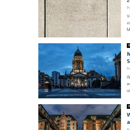
z
P
V
v
M
H
M
S
P
W
w
u
H
W
a
P