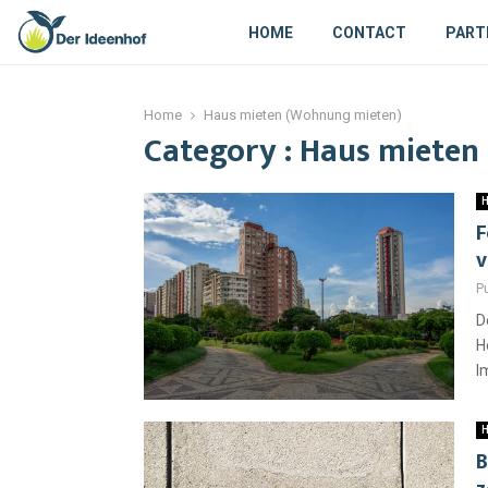
HOME
CONTACT
PART
Home
Haus mieten (Wohnung mieten)
Category : Haus miete
H
F
v
P
D
H
I
H
B