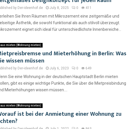
eitgemäßes Designkonzept für jeden Raum
ublished by Der-ideenhof.de
July 8, 2025
0
411
erleihen Sie Ihren Räumen mit Mikrozement eine zeitgemäße und
ielseitige Ästhetik, die sowohl funktional als auch stilvoll überzeugt.
ikrozement eignet sich ideal für unterschiedlichste Innenbereiche...
aus mieten (Wohnung mieten)
ietpreisbremse und Mieterhöhung in Berlin: Was
ie wissen müssen
ublished by Der-ideenhof.de
July 6, 2023
0
649
enn Sie eine Wohnung in der deutschen Hauptstadt Berlin mieten
ollen, gibt es einige wichtige Punkte, die Sie über die Mietpreisbindung
nd Mieterhöhungen wissen müssen....
aus mieten (Wohnung mieten)
orauf ist bei der Anmietung einer Wohnung zu
chten?
ublished by Der-ideenhof.de
July 1, 2022
0
963