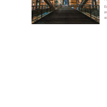
E
i
si