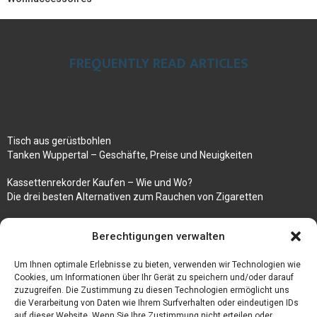
FREQUENTLY READ ARTICLES
Tisch aus gerüstbohlen
Tanken Wuppertal – Geschäfte, Preise und Neuigkeiten
Kassettenrekorder Kaufen – Wie und Wo?
Die drei besten Alternativen zum Rauchen von Zigaretten
100k followers instagram buy
Berechtigungen verwalten
Rezepte für gekochte Süßkartoffeln
Um Ihnen optimale Erlebnisse zu bieten, verwenden wir Technologien wie
Gönnen Sie sich bedruckte Fliesen mit einem eigenen Bild
Cookies, um Informationen über Ihr Gerät zu speichern und/oder darauf
zuzugreifen. Die Zustimmung zu diesen Technologien ermöglicht uns
die Verarbeitung von Daten wie Ihrem Surfverhalten oder eindeutigen IDs
auf dieser Website. Wenn Sie Ihre Zustimmung nicht erteilen oder