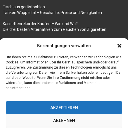
Tisch aus gerüstbohlen
Tanken Wuppertal – Geschäfte, Preise und Neuigkeiten
Kassettenrekorder Kaufen – Wie und Wo?
Die drei besten Alternativen zum Rauchen von Zigaretten
100k followers instagram buy
Berechtigungen verwalten
Rezepte für gekochte Süßkartoffeln
Um Ihnen optimale Erlebnisse zu bieten, verwenden wir Technologien wie
Gönnen Sie sich bedruckte Fliesen mit einem eigenen Bild
Cookies, um Informationen über Ihr Gerät zu speichern und/oder darauf
zuzugreifen. Die Zustimmung zu diesen Technologien ermöglicht uns
die Verarbeitung von Daten wie Ihrem Surfverhalten oder eindeutigen IDs
auf dieser Website. Wenn Sie Ihre Zustimmung nicht erteilen oder
widerrufen, kann dies bestimmte Funktionen und Merkmale
beeinträchtigen.
AKZEPTIEREN
ABLEHNEN