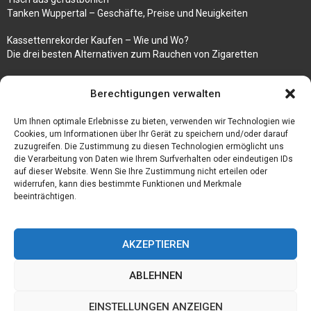
Tanken Wuppertal – Geschäfte, Preise und Neuigkeiten
Kassettenrekorder Kaufen – Wie und Wo?
Die drei besten Alternativen zum Rauchen von Zigaretten
100k followers instagram buy
Berechtigungen verwalten
Rezepte für gekochte Süßkartoffeln
Um Ihnen optimale Erlebnisse zu bieten, verwenden wir Technologien wie
Gönnen Sie sich bedruckte Fliesen mit einem eigenen Bild
Cookies, um Informationen über Ihr Gerät zu speichern und/oder darauf
zuzugreifen. Die Zustimmung zu diesen Technologien ermöglicht uns
die Verarbeitung von Daten wie Ihrem Surfverhalten oder eindeutigen IDs
auf dieser Website. Wenn Sie Ihre Zustimmung nicht erteilen oder
widerrufen, kann dies bestimmte Funktionen und Merkmale
beeinträchtigen.
AKZEPTIEREN
ABLEHNEN
@2023 - www.Der-ideenhof.de. All Right Reserved.
EINSTELLUNGEN ANZEIGEN