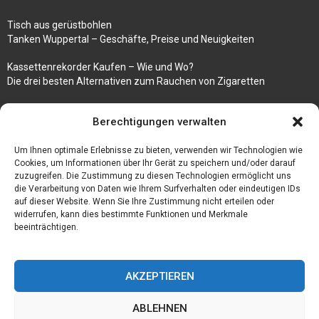
Tisch aus gerüstbohlen
Tanken Wuppertal – Geschäfte, Preise und Neuigkeiten
Kassettenrekorder Kaufen – Wie und Wo?
Die drei besten Alternativen zum Rauchen von Zigaretten
100k followers instagram buy
Berechtigungen verwalten
Rezepte für gekochte Süßkartoffeln
Um Ihnen optimale Erlebnisse zu bieten, verwenden wir Technologien wie
Gönnen Sie sich bedruckte Fliesen mit einem eigenen Bild
Cookies, um Informationen über Ihr Gerät zu speichern und/oder darauf
zuzugreifen. Die Zustimmung zu diesen Technologien ermöglicht uns
die Verarbeitung von Daten wie Ihrem Surfverhalten oder eindeutigen IDs
auf dieser Website. Wenn Sie Ihre Zustimmung nicht erteilen oder
widerrufen, kann dies bestimmte Funktionen und Merkmale
beeinträchtigen.
AKZEPTIEREN
ABLEHNEN