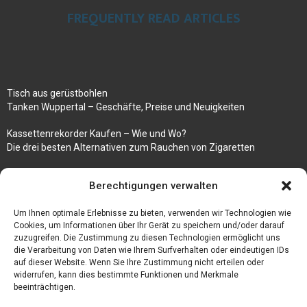
FREQUENTLY READ ARTICLES
Tisch aus gerüstbohlen
Tanken Wuppertal – Geschäfte, Preise und Neuigkeiten
Kassettenrekorder Kaufen – Wie und Wo?
Die drei besten Alternativen zum Rauchen von Zigaretten
100k followers instagram buy
Berechtigungen verwalten
Rezepte für gekochte Süßkartoffeln
Um Ihnen optimale Erlebnisse zu bieten, verwenden wir Technologien wie
Gönnen Sie sich bedruckte Fliesen mit einem eigenen Bild
Cookies, um Informationen über Ihr Gerät zu speichern und/oder darauf
zuzugreifen. Die Zustimmung zu diesen Technologien ermöglicht uns
die Verarbeitung von Daten wie Ihrem Surfverhalten oder eindeutigen IDs
auf dieser Website. Wenn Sie Ihre Zustimmung nicht erteilen oder
widerrufen, kann dies bestimmte Funktionen und Merkmale
beeinträchtigen.