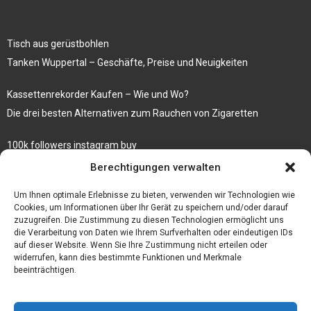
Tisch aus gerüstbohlen
Tanken Wuppertal – Geschäfte, Preise und Neuigkeiten
Kassettenrekorder Kaufen – Wie und Wo?
Die drei besten Alternativen zum Rauchen von Zigaretten
100k followers instagram buy
Rezepte für gekochte Süßkartoffeln
Berechtigungen verwalten
Gönnen Sie sich bedruckte Fliesen mit einem eigenen Bild
Um Ihnen optimale Erlebnisse zu bieten, verwenden wir Technologien wie
Cookies, um Informationen über Ihr Gerät zu speichern und/oder darauf
zuzugreifen. Die Zustimmung zu diesen Technologien ermöglicht uns
die Verarbeitung von Daten wie Ihrem Surfverhalten oder eindeutigen IDs
auf dieser Website. Wenn Sie Ihre Zustimmung nicht erteilen oder
widerrufen, kann dies bestimmte Funktionen und Merkmale
beeinträchtigen.