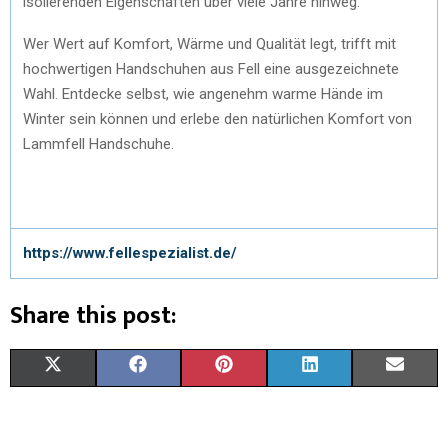
isolierenden Eigenschaften über viele Jahre hinweg.
Wer Wert auf Komfort, Wärme und Qualität legt, trifft mit
hochwertigen Handschuhen aus Fell eine ausgezeichnete
Wahl. Entdecke selbst, wie angenehm warme Hände im
Winter sein können und erlebe den natürlichen Komfort von
Lammfell Handschuhe.
https://www.fellespezialist.de/
Share this post:
X
F
P
L
E
(
A
I
I
M
T
C
N
N
A