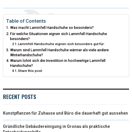
W
E
T
K
I
I
B
E
E
L
Table of Contents
Was macht Lammfell Handschuhe so besonders?
T
O
R
D
Für welche Situationen eignen sich Lammfell Handschuhe
besonders?
T
O
E
I
Lammfell Handschuhe eignen sich besonders gut für:
Warum sind Lammfell Handschuhe wärmer als viele andere
E
K
S
N
Winterhandschuhe?
Warum lohnt sich die Investition in hochwertige Lammfell
R
T
Handschuhe?
Share this post:
)
RECENT POSTS
Kunstpflanzen für Zuhause und Büro die dauerhaft gut aussehen
Gründliche Gebäudereinigung in Gronau als praktische
Entscheidungshilfe