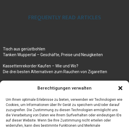
FREQUENTLY READ ARTICLES
Tisch aus gerüstbohlen
Tanken Wuppertal – Geschäfte, Preise und Neuigkeiten
Kassettenrekorder Kaufen – Wie und Wo?
Die drei besten Alternativen zum Rauchen von Zigaretten
100k followers instagram buy
Berechtigungen verwalten
Rezepte für gekochte Süßkartoffeln
Gönnen Sie sich bedruckte Fliesen mit einem eigenen Bild
Um Ihnen optimale Erlebnisse zu bieten, verwenden wir Technologien wie
Cookies, um Informationen über Ihr Gerät zu speichern und/oder darauf
zuzugreifen. Die Zustimmung zu diesen Technologien ermöglicht uns
die Verarbeitung von Daten wie Ihrem Surfverhalten oder eindeutigen IDs
auf dieser Website. Wenn Sie Ihre Zustimmung nicht erteilen oder
widerrufen, kann dies bestimmte Funktionen und Merkmale