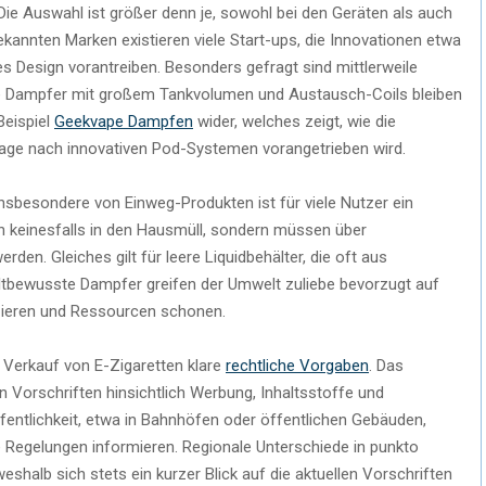
: Die Auswahl ist größer denn je, sowohl bei den Geräten als auch
annten Marken existieren viele Start-ups, die Innovationen etwa
 Design vorantreiben. Besonders gefragt sind mittlerweile
e Dampfer mit großem Tankvolumen und Austausch-Coils bleiben
Beispiel
Geekvape Dampfen
wider, welches zeigt, wie die
age nach innovativen Pod-Systemen vorangetrieben wird.
insbesondere von Einweg-Produkten ist für viele Nutzer ein
n keinesfalls in den Hausmüll, sondern müssen über
en. Gleiches gilt für leere Liquidbehälter, die oft aus
tbewusste Dampfer greifen der Umwelt zuliebe bevorzugt auf
zieren und Ressourcen schonen.
 Verkauf von E-Zigaretten klare
rechtliche Vorgaben
. Das
en Vorschriften hinsichtlich Werbung, Inhaltsstoffe und
ffentlichkeit, etwa in Bahnhöfen oder öffentlichen Gebäuden,
e Regelungen informieren. Regionale Unterschiede in punkto
halb sich stets ein kurzer Blick auf die aktuellen Vorschriften