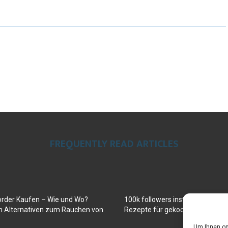
FREQUENTLY READ ARTICLES
order Kaufen – Wie und Wo?
100k followers instagram buy
en Alternativen zum Rauchen von
Rezepte für gekochte Süßkartof
Um Ihnen op