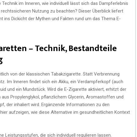
 Technik im Inneren, wie individuell lässt sich das Dampferlebnis
 rechtssicheren Nutzung zu beachten? Dieser Überblick liefert
cht ins Dickicht der Mythen und Fakten rund um das Thema E-
aretten – Technik, Bestandteile
g
utlich von der klassischen Tabakzigarette. Statt Verbrennung
z. Im Inneren findet sich ein Akku, ein Verdampferkopf (auch
id und ein Mundstück. Wird die E-Zigarette aktiviert, erhitzt der
 aus Propylenglykol, pflanzlichem Glycerin, Aromastoffen und
f, der inhaliert wird. Ergänzende Informationen zu den
ier aufzeigen, wie diese Alternative im gesundheitlichen Kontext
Leistungsstufen, die sich individuell regulieren lassen.