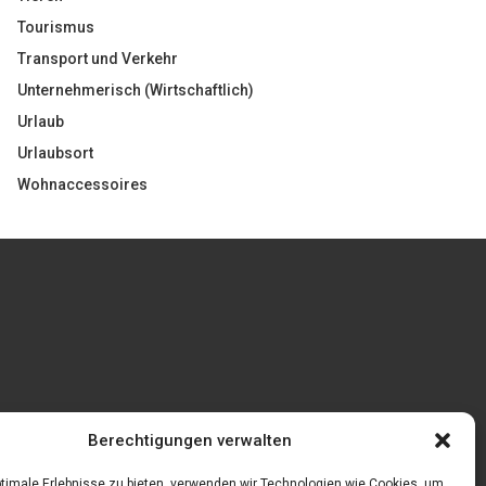
Tourismus
Transport und Verkehr
Unternehmerisch (Wirtschaftlich)
Urlaub
Urlaubsort
Wohnaccessoires
Gönnen Sie sich bedruckte Fliesen mit einem
Berechtigungen verwalten
eigenen Bild
feln
timale Erlebnisse zu bieten, verwenden wir Technologien wie Cookies, um