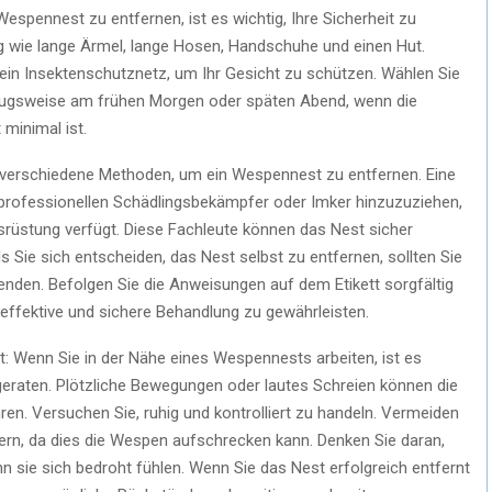
Wespennest zu entfernen, ist es wichtig, Ihre Sicherheit zu
g wie lange Ärmel, lange Hosen, Handschuhe und einen Hut.
in Insektenschutznetz, um Ihr Gesicht zu schützen. Wählen Sie
orzugsweise am frühen Morgen oder späten Abend, wenn die
minimal ist.
 verschiedene Methoden, um ein Wespennest zu entfernen. Eine
 professionellen Schädlingsbekämpfer oder Imker hinzuzuziehen,
srüstung verfügt. Diese Fachleute können das Nest sicher
 Sie sich entscheiden, das Nest selbst zu entfernen, sollten Sie
wenden. Befolgen Sie die Anweisungen auf dem Etikett sorgfältig
effektive und sichere Behandlung zu gewährleisten.
t: Wenn Sie in der Nähe eines Wespennests arbeiten, ist es
u geraten. Plötzliche Bewegungen oder lautes Schreien können die
n. Versuchen Sie, ruhig und kontrolliert zu handeln. Vermeiden
tern, da dies die Wespen aufschrecken kann. Denken Sie daran,
 sie sich bedroht fühlen. Wenn Sie das Nest erfolgreich entfernt