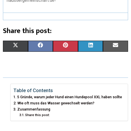
haustiergemeinschaft.de!
Share this post:
X
F
P
L
E
(
A
I
I
M
T
C
N
N
A
W
E
T
K
I
I
B
E
E
L
Table of Contents
5 Gründe, warum jeder Hund einen Hundepool XXL haben sollte
T
O
R
D
Wie oft muss das Wasser gewechselt werden?
Zusammenfassung
T
O
E
I
Share this post:
E
K
S
N
R
T