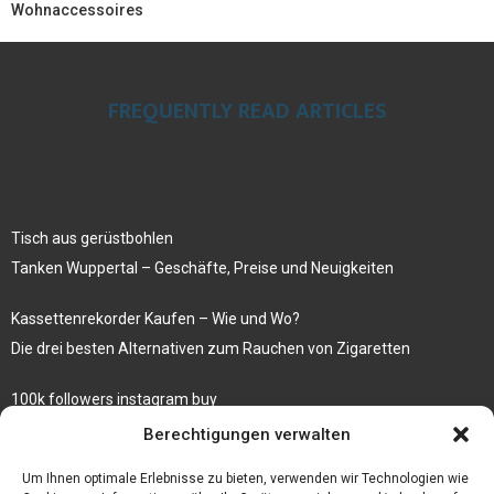
Wohnaccessoires
FREQUENTLY READ ARTICLES
Tisch aus gerüstbohlen
Tanken Wuppertal – Geschäfte, Preise und Neuigkeiten
Kassettenrekorder Kaufen – Wie und Wo?
Die drei besten Alternativen zum Rauchen von Zigaretten
100k followers instagram buy
Rezepte für gekochte Süßkartoffeln
Berechtigungen verwalten
Gönnen Sie sich bedruckte Fliesen mit einem eigenen Bild
Um Ihnen optimale Erlebnisse zu bieten, verwenden wir Technologien wie