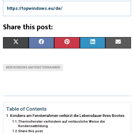
https://topwindows.eu/de/
Share this post:
X
F
P
L
E
(
A
I
I
M
T
C
N
N
A
KEIN KONDENS AM FENSTERRAHMEN
W
E
T
K
I
I
B
E
E
L
T
O
R
D
T
O
E
I
Table of Contents
Kondens am Fensterrahmen verkürzt die Lebensdauer Ihres Bootes
E
K
S
N
Thermofenster verhindern auf verlässliche Weise die
Kondensatbildung
R
T
Share this post: