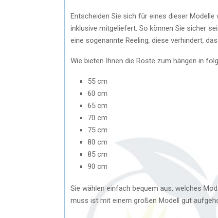
Entscheiden Sie sich für eines dieser Modelle
inklusive mitgeliefert. So können Sie sicher se
eine sogenannte Reeling, diese verhindert, da
Wie bieten Ihnen die Roste zum hängen in fol
55 cm
60 cm
65 cm
70 cm
75 cm
80 cm
85 cm
90 cm
Sie wählen einfach bequem aus, welches Modell
muss ist mit einem großen Modell gut aufgehob