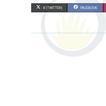
X (TWITTER)
FACEBOOK