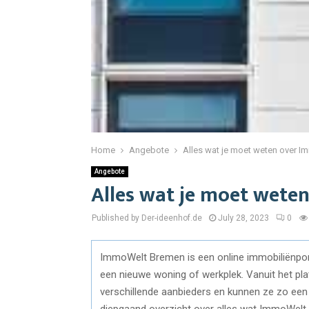
Home
Angebote
Alles wat je moet weten over 
Angebote
Alles wat je moet wet
Published by Der-ideenhof.de
July 28, 2023
0
ImmoWelt Bremen is een online immobiliënpor
een nieuwe woning of werkplek. Vanuit het pla
verschillende aanbieders en kunnen ze zo een
diepgaand overzicht over alles wat ImmoWelt 