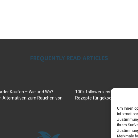
FREQUENTLY READ ARTICLES
order Kaufen – Wie und Wo?
100k followers instagram buy
en Alternativen zum Rauchen von
Rezepte für gekochte Süßkartof
Um Ihnen op
Informatione
Zustimmung 
Ihrem Surfve
Zustimmung 
Merkmale be