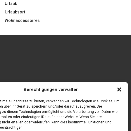
Urlaub
Urlaubsort
Wohnaccessoires
Gönnen Sie sich bedruckte Fliesen mit einem
Berechtigungen verwalten
eigenen Bild
feln
timale Erlebnisse zu bieten, verwenden wir Technologien wie Cookies, um
n über Ihr Gerät zu speichern und/oder darauf zuzugreifen. Die
zu diesen Technologien ermöglicht uns die Verarbeitung von Daten wie
rhalten oder eindeutigen IDs auf dieser Website. Wenn Sie Ihre
nicht erteilen oder widerrufen, kann dies bestimmte Funktionen und
einträchtigen.