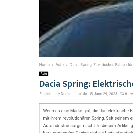
Home
Auto
Dacia Spring: Elektrisches Fahren fü
Auto
Dacia Spring: Elektrisc
Published by Der-ideenhof.de
June 29, 2023
0
Wenn es eine Marke gibt, die das elektrische 
mit ihrem revolutionären Spring. Seit seinem er
Autoindustrie aufgemischt. In diesem Artikel
herausragendes Design und die Ladeinfrastrukt