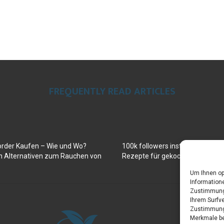
FREQUENTLY READ ARTICLES
order Kaufen – Wie und Wo?
100k followers instagram buy
en Alternativen zum Rauchen von
Rezepte für gekochte Süßkartof
Um Ihnen op
Informatione
Zustimmung 
Ihrem Surfve
Zustimmung 
Merkmale be