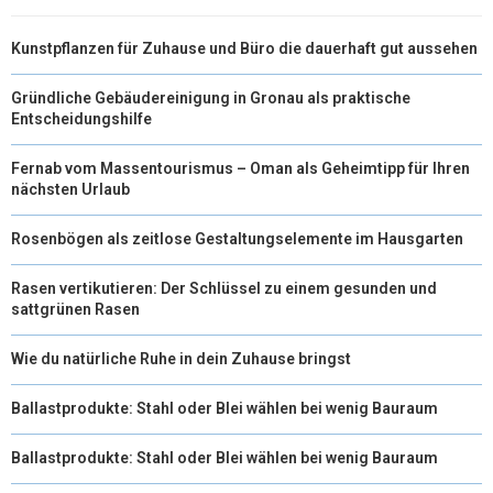
T
O
E
I
Kunstpflanzen für Zuhause und Büro die dauerhaft gut aussehen
E
K
S
N
R
T
Gründliche Gebäudereinigung in Gronau als praktische
Entscheidungshilfe
)
Fernab vom Massentourismus – Oman als Geheimtipp für Ihren
nächsten Urlaub
Rosenbögen als zeitlose Gestaltungselemente im Hausgarten
Rasen vertikutieren: Der Schlüssel zu einem gesunden und
sattgrünen Rasen
Wie du natürliche Ruhe in dein Zuhause bringst
Ballastprodukte: Stahl oder Blei wählen bei wenig Bauraum
Ballastprodukte: Stahl oder Blei wählen bei wenig Bauraum