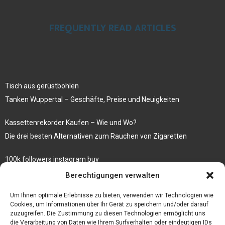
FREQUENTLY READ ARTICLES
Tisch aus gerüstbohlen
Tanken Wuppertal – Geschäfte, Preise und Neuigkeiten
Kassettenrekorder Kaufen – Wie und Wo?
Die drei besten Alternativen zum Rauchen von Zigaretten
100k followers instagram buy
Rezepte für gekochte Süßkartoffeln
Berechtigungen verwalten
Gönnen Sie sich bedruckte Fliesen mit einem eigenen Bild
Um Ihnen optimale Erlebnisse zu bieten, verwenden wir Technologien wie
Cookies, um Informationen über Ihr Gerät zu speichern und/oder darauf
zuzugreifen. Die Zustimmung zu diesen Technologien ermöglicht uns
die Verarbeitung von Daten wie Ihrem Surfverhalten oder eindeutigen IDs