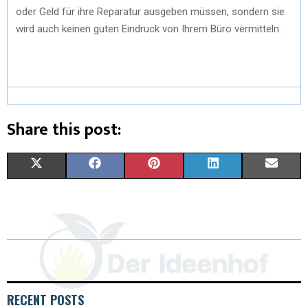
oder Geld für ihre Reparatur ausgeben müssen, sondern sie
wird auch keinen guten Eindruck von Ihrem Büro vermitteln.
Share this post:
X
F
P
L
E
(
A
I
I
M
T
C
N
N
A
W
E
T
K
I
I
B
E
E
L
T
O
R
D
RECENT POSTS