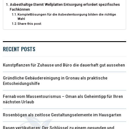
Asbesthaltige Eternit Wellplatten Entsorgung erfordert spezifisches
E
K
S
N
Fachkönnen
Komplettlösungen für die Asbestentsorgung bilden die richtige
R
T
Wahl
Share this post:
)
RECENT POSTS
Kunstpflanzen für Zuhause und Büro die dauerhaft gut aussehen
Gründliche Gebäudereinigung in Gronau als praktische
Entscheidungshilfe
Fernab vom Massentourismus – Oman als Geheimtipp für Ihren
nächsten Urlaub
Rosenbögen als zeitlose Gestaltungselemente im Hausgarten
Rasen vertikutieren: Der Schlüssel zu einem gesunden und