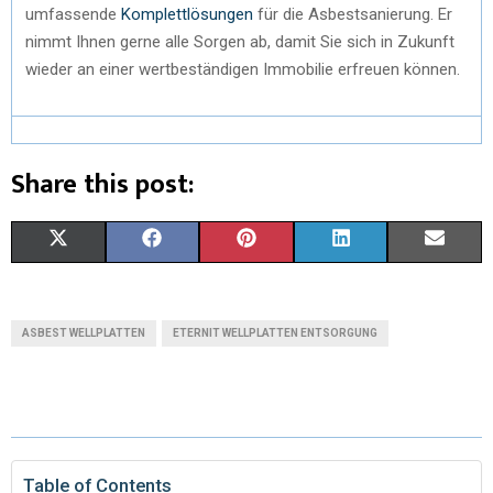
umfassende
Komplettlösungen
für die Asbestsanierung. Er
nimmt Ihnen gerne alle Sorgen ab, damit Sie sich in Zukunft
wieder an einer wertbeständigen Immobilie erfreuen können.
Share this post:
X
F
P
L
E
(
A
I
I
M
T
C
N
N
A
ASBEST WELLPLATTEN
ETERNIT WELLPLATTEN ENTSORGUNG
W
E
T
K
I
I
B
E
E
L
T
O
R
D
T
O
E
I
Table of Contents