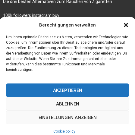
Die drei besten Alternativen zum Rauchen von Zigaretten
100k followers instagram buy
Rezepte für gekochte Süßkartoffeln
Berechtigungen verwalten
Gönnen Sie sich bedruckte Fliesen mit einem eigenen Bild
Um Ihnen optimale Erlebnisse zu bieten, verwenden wir Technologien wie
Cookies, um Informationen über Ihr Gerät zu speichern und/oder darauf
zuzugreifen. Die Zustimmung zu diesen Technologien ermöglicht uns
die Verarbeitung von Daten wie Ihrem Surfverhalten oder eindeutigen IDs
auf dieser Website. Wenn Sie Ihre Zustimmung nicht erteilen oder
widerrufen, kann dies bestimmte Funktionen und Merkmale
beeinträchtigen.
AKZEPTIEREN
ABLEHNEN
@2023 - www.Der-ideenhof.de. All Right Reserved.
EINSTELLUNGEN ANZEIGEN
Home
Cookie policy (EU)
Our authors
Partners
Website index
Cookie policy
Contact