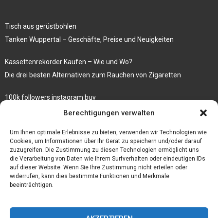
Tisch aus gerüstbohlen
Tanken Wuppertal – Geschäfte, Preise und Neuigkeiten
Kassettenrekorder Kaufen – Wie und Wo?
Die drei besten Alternativen zum Rauchen von Zigaretten
100k followers instagram buy
Rezepte für gekochte Süßkartoffeln
Berechtigungen verwalten
Gönnen Sie sich bedruckte Fliesen mit einem eigenen Bild
Um Ihnen optimale Erlebnisse zu bieten, verwenden wir Technologien wie
Cookies, um Informationen über Ihr Gerät zu speichern und/oder darauf
zuzugreifen. Die Zustimmung zu diesen Technologien ermöglicht uns
die Verarbeitung von Daten wie Ihrem Surfverhalten oder eindeutigen IDs
auf dieser Website. Wenn Sie Ihre Zustimmung nicht erteilen oder
widerrufen, kann dies bestimmte Funktionen und Merkmale
beeinträchtigen.