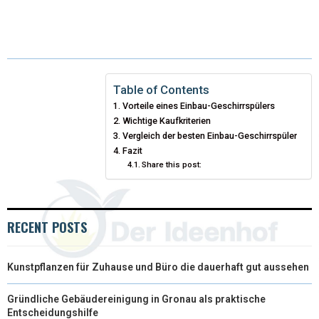
(
A
I
I
M
T
C
N
N
A
W
E
T
K
I
I
B
E
E
L
Table of Contents
Vorteile eines Einbau-Geschirrspülers
T
O
R
D
Wichtige Kaufkriterien
T
O
Vergleich der besten Einbau-Geschirrspüler
E
I
Fazit
E
K
S
N
Share this post:
R
T
)
RECENT POSTS
Kunstpflanzen für Zuhause und Büro die dauerhaft gut aussehen
Gründliche Gebäudereinigung in Gronau als praktische
Entscheidungshilfe