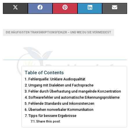
X
F
P
L
E
(
A
I
I
M
T
C
N
N
A
DIE HÄUFIGSTEN TRANSKRIPTIONSFEHLER – UND WIE DU SIE VERMEIDEST
W
E
T
K
I
I
B
E
E
L
T
O
R
D
T
O
E
I
Table of Contents
Fehlerquelle: Unklare Audioqualität
E
K
S
N
Umgang mit Dialekten und Fachsprache
Fehler durch Überhastung und mangelnde Konzentration
R
T
Softwarefehler und automatische Erkennungsprobleme
)
Fehlende Standards und Inkonsistenzen
Übersehen nonverbaler Kommunikation
Tipps für bessere Ergebnisse
Share this post: