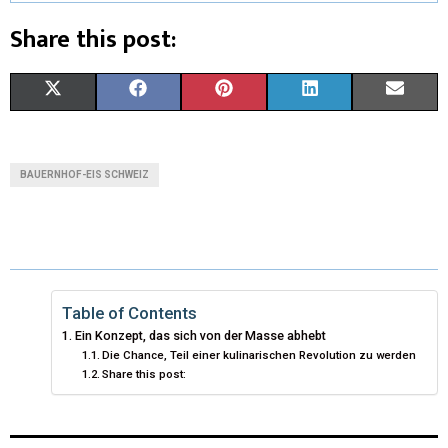
Share this post:
X
F
P
L
E
(
A
I
I
M
T
C
N
N
A
BAUERNHOF-EIS SCHWEIZ
W
E
T
K
I
I
B
E
E
L
T
O
R
D
T
O
E
I
Table of Contents
Ein Konzept, das sich von der Masse abhebt
E
K
S
N
Die Chance, Teil einer kulinarischen Revolution zu werden
Share this post:
R
T
)