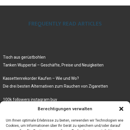
FREQUENTLY READ ARTICLES
Tisch aus gerüstbohlen
Tanken Wuppertal – Geschäfte, Preise und Neuigkeiten
Kassettenrekorder Kaufen – Wie und Wo?
Die drei besten Alternativen zum Rauchen von Zigaretten
100k followers instagram buy
Rezepte für gekochte Süßkartoffeln
Berechtigungen verwalten
Gönnen Sie sich bedruckte Fliesen mit einem eigenen Bild
Um Ihnen optimale Erlebnisse zu bieten, verwenden wir Technologien wie
Cookies, um Informationen über Ihr Gerät zu speichern und/oder darauf