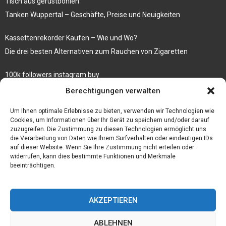
Tisch aus gerüstbohlen
Tanken Wuppertal – Geschäfte, Preise und Neuigkeiten
Kassettenrekorder Kaufen – Wie und Wo?
Die drei besten Alternativen zum Rauchen von Zigaretten
100k followers instagram buy
Rezepte für gekochte Süßkartoffeln
Berechtigungen verwalten
Gönnen Sie sich bedruckte Fliesen mit einem eigenen Bild
Um Ihnen optimale Erlebnisse zu bieten, verwenden wir Technologien wie
Cookies, um Informationen über Ihr Gerät zu speichern und/oder darauf
zuzugreifen. Die Zustimmung zu diesen Technologien ermöglicht uns
die Verarbeitung von Daten wie Ihrem Surfverhalten oder eindeutigen IDs
auf dieser Website. Wenn Sie Ihre Zustimmung nicht erteilen oder
widerrufen, kann dies bestimmte Funktionen und Merkmale
beeinträchtigen.
AKZEPTIEREN
ABLEHNEN