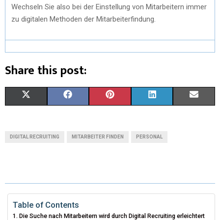
Wechseln Sie also bei der Einstellung von Mitarbeitern immer
zu digitalen Methoden der Mitarbeiterfindung.
Share this post:
X
F
P
L
E
(
A
I
I
M
T
C
N
N
A
DIGITAL RECRUITING
MITARBEITER FINDEN
PERSONAL
W
E
T
K
I
I
B
E
E
L
T
O
R
D
T
O
E
I
Table of Contents
Die Suche nach Mitarbeitern wird durch Digital Recruiting erleichtert
E
K
S
N