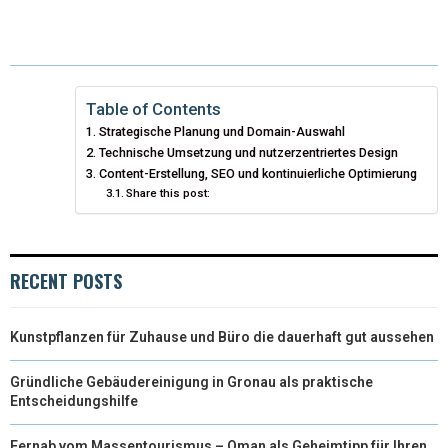
T
C
N
N
A
W
E
T
K
I
I
B
E
E
L
Table of Contents
Strategische Planung und Domain-Auswahl
T
O
R
D
Technische Umsetzung und nutzerzentriertes Design
T
Content-Erstellung, SEO und kontinuierliche Optimierung
O
E
I
Share this post:
E
K
S
N
R
T
RECENT POSTS
)
Kunstpflanzen für Zuhause und Büro die dauerhaft gut aussehen
Gründliche Gebäudereinigung in Gronau als praktische
Entscheidungshilfe
Fernab vom Massentourismus – Oman als Geheimtipp für Ihren