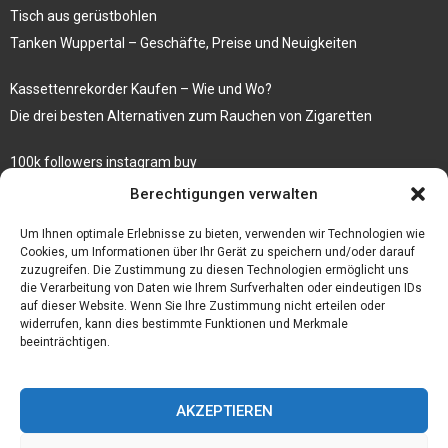
Tisch aus gerüstbohlen
Tanken Wuppertal – Geschäfte, Preise und Neuigkeiten
Kassettenrekorder Kaufen – Wie und Wo?
Die drei besten Alternativen zum Rauchen von Zigaretten
100k followers instagram buy
Rezepte für gekochte Süßkartoffeln
Berechtigungen verwalten
Gönnen Sie sich bedruckte Fliesen mit einem eigenen Bild
Um Ihnen optimale Erlebnisse zu bieten, verwenden wir Technologien wie
Cookies, um Informationen über Ihr Gerät zu speichern und/oder darauf
zuzugreifen. Die Zustimmung zu diesen Technologien ermöglicht uns
die Verarbeitung von Daten wie Ihrem Surfverhalten oder eindeutigen IDs
auf dieser Website. Wenn Sie Ihre Zustimmung nicht erteilen oder
widerrufen, kann dies bestimmte Funktionen und Merkmale
beeinträchtigen.
AKZEPTIEREN