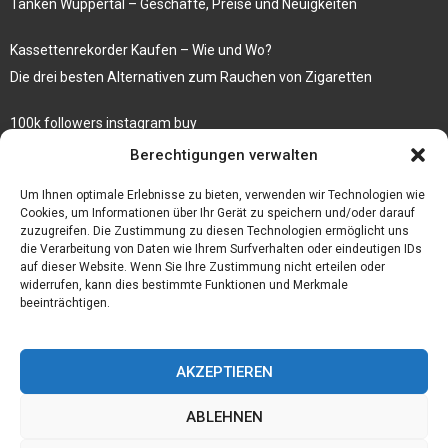
Tanken Wuppertal – Geschäfte, Preise und Neuigkeiten
Kassettenrekorder Kaufen – Wie und Wo?
Die drei besten Alternativen zum Rauchen von Zigaretten
100k followers instagram buy
Rezepte für gekochte Süßkartoffeln
Berechtigungen verwalten
Gönnen Sie sich bedruckte Fliesen mit einem eigenen Bild
Um Ihnen optimale Erlebnisse zu bieten, verwenden wir Technologien wie
Cookies, um Informationen über Ihr Gerät zu speichern und/oder darauf
zuzugreifen. Die Zustimmung zu diesen Technologien ermöglicht uns
die Verarbeitung von Daten wie Ihrem Surfverhalten oder eindeutigen IDs
auf dieser Website. Wenn Sie Ihre Zustimmung nicht erteilen oder
widerrufen, kann dies bestimmte Funktionen und Merkmale
beeinträchtigen.
AKZEPTIEREN
ABLEHNEN