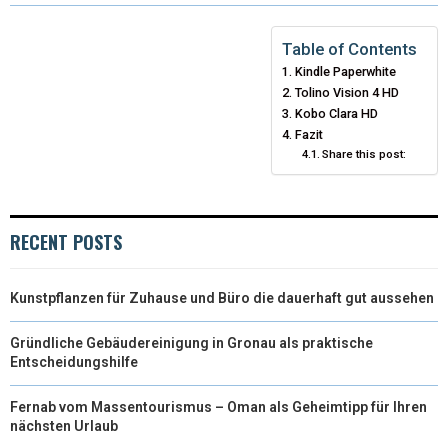
W
E
T
K
I
I
B
E
E
L
Table of Contents
Kindle Paperwhite
T
O
R
D
Tolino Vision 4 HD
T
O
E
Kobo Clara HD
I
Fazit
E
K
S
N
Share this post:
R
T
)
RECENT POSTS
Kunstpflanzen für Zuhause und Büro die dauerhaft gut aussehen
Gründliche Gebäudereinigung in Gronau als praktische
Entscheidungshilfe
Fernab vom Massentourismus – Oman als Geheimtipp für Ihren
nächsten Urlaub