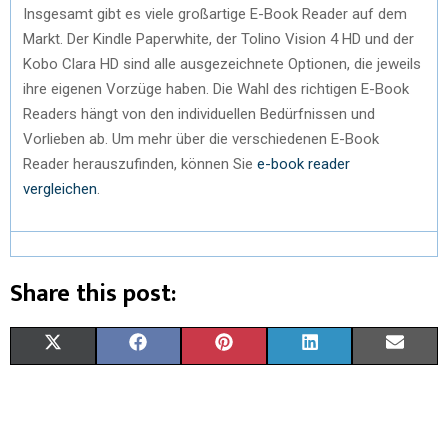
Insgesamt gibt es viele großartige E-Book Reader auf dem
Markt. Der Kindle Paperwhite, der Tolino Vision 4 HD und der
Kobo Clara HD sind alle ausgezeichnete Optionen, die jeweils
ihre eigenen Vorzüge haben. Die Wahl des richtigen E-Book
Readers hängt von den individuellen Bedürfnissen und
Vorlieben ab. Um mehr über die verschiedenen E-Book
Reader herauszufinden, können Sie
e-book reader
vergleichen
.
Share this post:
X
F
P
L
E
(
A
I
I
M
T
C
N
N
A