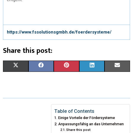
https://www.fssolutionsgmbh.de/foerdersysteme/
Share this post:
X
F
P
L
E
(
A
I
I
M
T
C
N
N
A
W
E
T
K
I
I
B
E
E
L
Table of Contents
Einige Vorteile der Fördersysteme
T
O
R
D
Anpassungsfähig an das Unternehmen
Share this post:
T
O
E
I