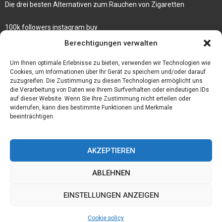
Die drei besten Alternativen zum Rauchen von Zigaretten
100k followers instagram buy
Rezepte für gekochte Süßkartoffeln
Berechtigungen verwalten
Gönnen Sie sich bedruckte Fliesen mit einem eigenen Bild
Um Ihnen optimale Erlebnisse zu bieten, verwenden wir Technologien wie
Cookies, um Informationen über Ihr Gerät zu speichern und/oder darauf
zuzugreifen. Die Zustimmung zu diesen Technologien ermöglicht uns
die Verarbeitung von Daten wie Ihrem Surfverhalten oder eindeutigen IDs
auf dieser Website. Wenn Sie Ihre Zustimmung nicht erteilen oder
widerrufen, kann dies bestimmte Funktionen und Merkmale
beeinträchtigen.
AKZEPTIEREN
ABLEHNEN
@2023 - www.Der-ideenhof.de. All Right Reserved.
EINSTELLUNGEN ANZEIGEN
Home
Cookie policy (EU)
Our authors
Partners
Website index
Cookie policy