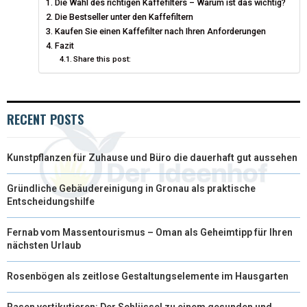
Die Wahl des richtigen Kaffefilters – Warum ist das wichtig?
T
O
R
D
Die Bestseller unter den Kaffefiltern
T
Kaufen Sie einen Kaffefilter nach Ihren Anforderungen
O
E
I
Fazit
E
K
S
N
Share this post:
R
T
)
RECENT POSTS
Kunstpflanzen für Zuhause und Büro die dauerhaft gut aussehen
Gründliche Gebäudereinigung in Gronau als praktische
Entscheidungshilfe
Fernab vom Massentourismus – Oman als Geheimtipp für Ihren
nächsten Urlaub
Rosenbögen als zeitlose Gestaltungselemente im Hausgarten
Rasen vertikutieren: Der Schlüssel zu einem gesunden und