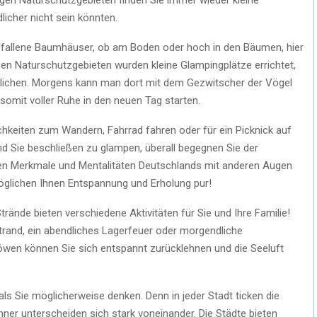
dlicher nicht sein könnten.
efallene Baumhäuser, ob am Boden oder hoch in den Bäumen, hier
en Naturschutzgebieten wurden kleine Glampingplätze errichtet,
ichen. Morgens kann man dort mit dem Gezwitscher der Vögel
mit voller Ruhe in den neuen Tag starten.
chkeiten zum Wandern, Fahrrad fahren oder für ein Picknick auf
nd Sie beschließen zu glampen, überall begegnen Sie der
denen Merkmale und Mentalitäten Deutschlands mit anderen Augen
öglichen Ihnen Entspannung und Erholung pur!
trände bieten verschiedene Aktivitäten für Sie und Ihre Familie!
and, ein abendliches Lagerfeuer oder morgendliche
öwen können Sie sich entspannt zurücklehnen und die Seeluft
ls Sie möglicherweise denken. Denn in jeder Stadt ticken die
ner unterscheiden sich stark voneinander. Die Städte bieten