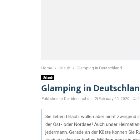
Home
Urlaub
Glamping in Deutschland
Urlaub
Glamping in Deutschla
Published by Der-ideenhof.de
February 20, 2020
0
Sie lieben Urlaub, wollen aber nicht zwingend
der Ost- oder Nordsee! Auch unser Heimatlan
jedermann. Gerade an der Küste können Sie R
auch in vielen deutschen Wäldern sowie in ein