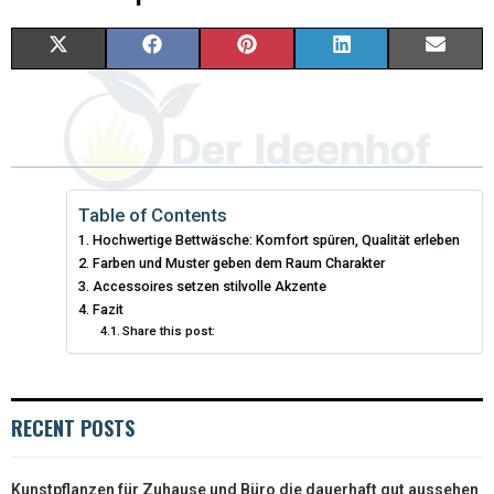
X
F
P
L
E
(
A
I
I
M
T
C
N
N
A
W
E
T
K
I
I
B
E
E
L
Table of Contents
Hochwertige Bettwäsche: Komfort spüren, Qualität erleben
T
O
R
D
Farben und Muster geben dem Raum Charakter
T
Accessoires setzen stilvolle Akzente
O
E
I
Fazit
E
K
S
N
Share this post:
R
T
)
RECENT POSTS
Kunstpflanzen für Zuhause und Büro die dauerhaft gut aussehen