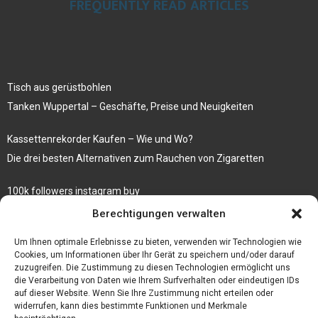
FREQUENTLY READ ARTICLES
Tisch aus gerüstbohlen
Tanken Wuppertal – Geschäfte, Preise und Neuigkeiten
Kassettenrekorder Kaufen – Wie und Wo?
Die drei besten Alternativen zum Rauchen von Zigaretten
100k followers instagram buy
Rezepte für gekochte Süßkartoffeln
Berechtigungen verwalten
Gönnen Sie sich bedruckte Fliesen mit einem eigenen Bild
Um Ihnen optimale Erlebnisse zu bieten, verwenden wir Technologien wie
Cookies, um Informationen über Ihr Gerät zu speichern und/oder darauf
zuzugreifen. Die Zustimmung zu diesen Technologien ermöglicht uns
die Verarbeitung von Daten wie Ihrem Surfverhalten oder eindeutigen IDs
auf dieser Website. Wenn Sie Ihre Zustimmung nicht erteilen oder
widerrufen, kann dies bestimmte Funktionen und Merkmale