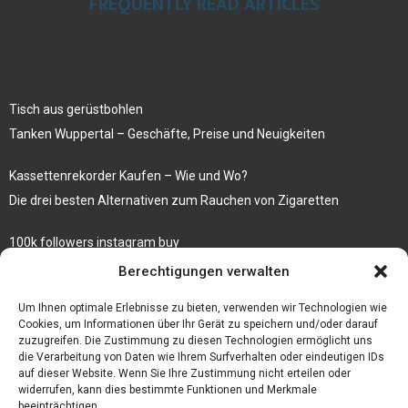
FREQUENTLY READ ARTICLES
Tisch aus gerüstbohlen
Tanken Wuppertal – Geschäfte, Preise und Neuigkeiten
Kassettenrekorder Kaufen – Wie und Wo?
Die drei besten Alternativen zum Rauchen von Zigaretten
100k followers instagram buy
Rezepte für gekochte Süßkartoffeln
Berechtigungen verwalten
Gönnen Sie sich bedruckte Fliesen mit einem eigenen Bild
Um Ihnen optimale Erlebnisse zu bieten, verwenden wir Technologien wie
Cookies, um Informationen über Ihr Gerät zu speichern und/oder darauf
zuzugreifen. Die Zustimmung zu diesen Technologien ermöglicht uns
die Verarbeitung von Daten wie Ihrem Surfverhalten oder eindeutigen IDs
auf dieser Website. Wenn Sie Ihre Zustimmung nicht erteilen oder
widerrufen, kann dies bestimmte Funktionen und Merkmale
beeinträchtigen.