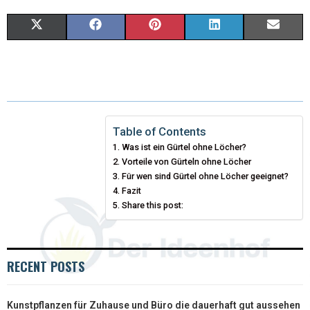
X
F
P
L
E
(
A
I
I
M
T
C
N
N
A
W
E
T
K
I
I
B
E
E
L
Table of Contents
Was ist ein Gürtel ohne Löcher?
T
O
R
D
Vorteile von Gürteln ohne Löcher
T
O
Für wen sind Gürtel ohne Löcher geeignet?
E
I
Fazit
E
K
S
N
Share this post:
R
T
)
RECENT POSTS
Kunstpflanzen für Zuhause und Büro die dauerhaft gut aussehen