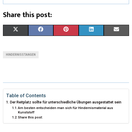
Share this post:
X
F
P
L
E
(
A
I
I
M
T
C
N
N
A
HINDERNISSTANGEN
W
E
T
K
I
I
B
E
E
L
T
O
R
D
T
O
E
I
Table of Contents
Der Reitplatz sollte für unterschiedliche Übungen ausgestattet sein
E
K
S
N
Am besten entscheiden man sich für Hindernismaterial aus
Kunststoff
R
T
Share this post:
)