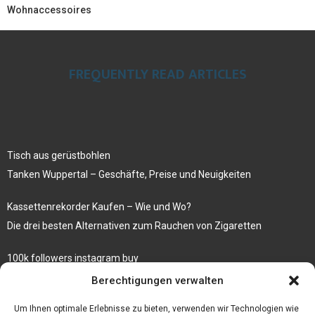
Wohnaccessoires
FREQUENTLY READ ARTICLES
Tisch aus gerüstbohlen
Tanken Wuppertal – Geschäfte, Preise und Neuigkeiten
Kassettenrekorder Kaufen – Wie und Wo?
Die drei besten Alternativen zum Rauchen von Zigaretten
100k followers instagram buy
Rezepte für gekochte Süßkartoffeln
Berechtigungen verwalten
Gönnen Sie sich bedruckte Fliesen mit einem eigenen Bild
Um Ihnen optimale Erlebnisse zu bieten, verwenden wir Technologien wie