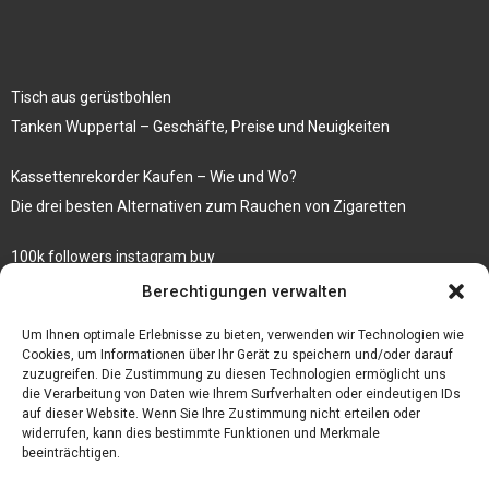
Tisch aus gerüstbohlen
Tanken Wuppertal – Geschäfte, Preise und Neuigkeiten
Kassettenrekorder Kaufen – Wie und Wo?
Die drei besten Alternativen zum Rauchen von Zigaretten
100k followers instagram buy
Rezepte für gekochte Süßkartoffeln
Berechtigungen verwalten
Gönnen Sie sich bedruckte Fliesen mit einem eigenen Bild
Um Ihnen optimale Erlebnisse zu bieten, verwenden wir Technologien wie
Cookies, um Informationen über Ihr Gerät zu speichern und/oder darauf
zuzugreifen. Die Zustimmung zu diesen Technologien ermöglicht uns
die Verarbeitung von Daten wie Ihrem Surfverhalten oder eindeutigen IDs
auf dieser Website. Wenn Sie Ihre Zustimmung nicht erteilen oder
widerrufen, kann dies bestimmte Funktionen und Merkmale
beeinträchtigen.