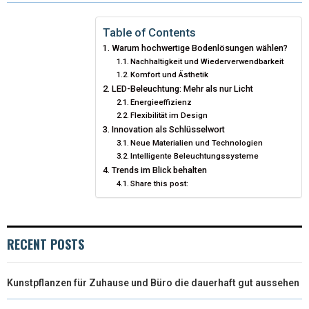
W
E
T
K
I
I
B
E
E
L
Table of Contents
Warum hochwertige Bodenlösungen wählen?
T
O
R
D
Nachhaltigkeit und Wiederverwendbarkeit
Komfort und Ästhetik
T
O
E
I
LED-Beleuchtung: Mehr als nur Licht
E
K
S
N
Energieeffizienz
Flexibilität im Design
R
T
Innovation als Schlüsselwort
Neue Materialien und Technologien
)
Intelligente Beleuchtungssysteme
Trends im Blick behalten
Share this post:
RECENT POSTS
Kunstpflanzen für Zuhause und Büro die dauerhaft gut aussehen