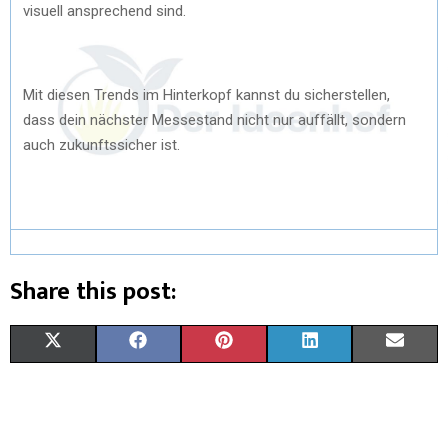
visuell ansprechend sind.
Mit diesen Trends im Hinterkopf kannst du sicherstellen,
dass dein nächster Messestand nicht nur auffällt, sondern
auch zukunftssicher ist.
Share this post:
X
F
P
L
E
(
A
I
I
M
T
C
N
N
A