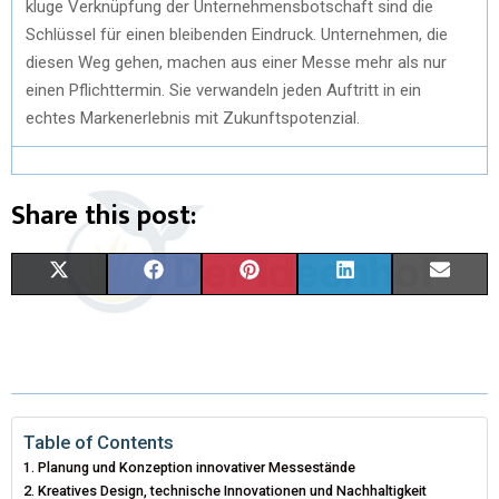
kluge Verknüpfung der Unternehmensbotschaft sind die
Schlüssel für einen bleibenden Eindruck. Unternehmen, die
diesen Weg gehen, machen aus einer Messe mehr als nur
einen Pflichttermin. Sie verwandeln jeden Auftritt in ein
echtes Markenerlebnis mit Zukunftspotenzial.
Share this post:
X
F
P
L
E
(
A
I
I
M
T
C
N
N
A
W
E
T
K
I
I
B
E
E
L
Table of Contents
Planung und Konzeption innovativer Messestände
T
O
R
D
Kreatives Design, technische Innovationen und Nachhaltigkeit