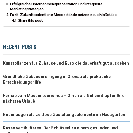
Erfolgreiche Unternehmenspräsentation und integrierte
T
O
E
I
Marketingstrategien
Fazit: Zukunftsorientierte Messestände setzen neue Maßstäbe
E
K
S
N
Share this post:
R
T
)
RECENT POSTS
Kunstpflanzen für Zuhause und Büro die dauerhaft gut aussehen
Gründliche Gebäudereinigung in Gronau als praktische
Entscheidungshilfe
Fernab vom Massentourismus – Oman als Geheimtipp für Ihren
nächsten Urlaub
Rosenbögen als zeitlose Gestaltungselemente im Hausgarten
Rasen vertikutieren: Der Schlüssel zu einem gesunden und