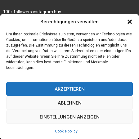
100k followers instagram buy
Rezepte für gekochte Süßkartoffeln
Berechtigungen verwalten
Gönnen Sie sich bedruckte Fliesen mit einem eigenen Bild
Um Ihnen optimale Erlebnisse zu bieten, verwenden wir Technologien wie
Cookies, um Informationen über Ihr Gerät zu speichern und/oder darauf
zuzugreifen. Die Zustimmung zu diesen Technologien ermöglicht uns
die Verarbeitung von Daten wie Ihrem Surfverhalten oder eindeutigen IDs
auf dieser Website. Wenn Sie Ihre Zustimmung nicht erteilen oder
widerrufen, kann dies bestimmte Funktionen und Merkmale
beeinträchtigen.
AKZEPTIEREN
ABLEHNEN
@2023 - www.Der-ideenhof.de. All Right Reserved.
EINSTELLUNGEN ANZEIGEN
Home
Cookie policy (EU)
Our authors
Partners
Website index
Cookie policy
Contact