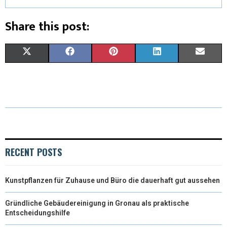
Share this post:
X
F
P
L
E
(
A
I
I
M
T
C
N
N
A
W
E
T
K
I
I
B
E
E
L
T
O
R
D
RECENT POSTS
T
O
E
I
Kunstpflanzen für Zuhause und Büro die dauerhaft gut aussehen
E
K
S
N
R
T
Gründliche Gebäudereinigung in Gronau als praktische
Entscheidungshilfe
)