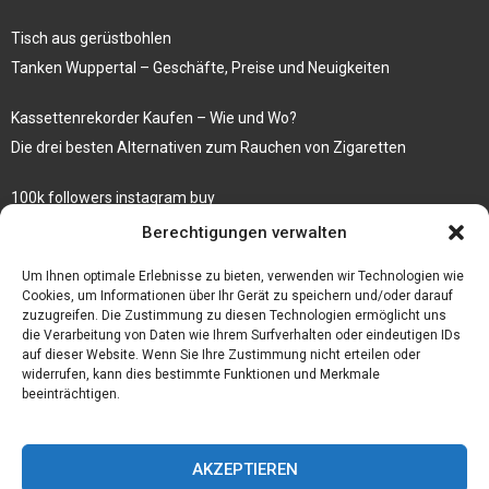
Tisch aus gerüstbohlen
Tanken Wuppertal – Geschäfte, Preise und Neuigkeiten
Kassettenrekorder Kaufen – Wie und Wo?
Die drei besten Alternativen zum Rauchen von Zigaretten
100k followers instagram buy
Rezepte für gekochte Süßkartoffeln
Berechtigungen verwalten
Gönnen Sie sich bedruckte Fliesen mit einem eigenen Bild
Um Ihnen optimale Erlebnisse zu bieten, verwenden wir Technologien wie
Cookies, um Informationen über Ihr Gerät zu speichern und/oder darauf
zuzugreifen. Die Zustimmung zu diesen Technologien ermöglicht uns
die Verarbeitung von Daten wie Ihrem Surfverhalten oder eindeutigen IDs
auf dieser Website. Wenn Sie Ihre Zustimmung nicht erteilen oder
widerrufen, kann dies bestimmte Funktionen und Merkmale
beeinträchtigen.
AKZEPTIEREN