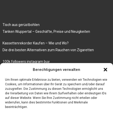
Tisch aus gerüstbohlen
Tanken Wuppertal – Geschäfte, Preise und Neuigkeiten
Kassettenrekorder Kaufen – Wie und Wo?
Die drei besten Alternativen zum Rauchen von Zigaretten
100k followers instagram buy
Rezepte für gekochte Süßkartoffeln
Berechtigungen verwalten
Gönnen Sie sich bedruckte Fliesen mit einem eigenen Bild
Um Ihnen optimale Erlebnisse zu bieten, verwenden wir Technologien wie
Cookies, um Informationen über Ihr Gerät zu speichern und/oder darauf
zuzugreifen. Die Zustimmung zu diesen Technologien ermöglicht uns
die Verarbeitung von Daten wie Ihrem Surfverhalten oder eindeutigen IDs
auf dieser Website. Wenn Sie Ihre Zustimmung nicht erteilen oder
widerrufen, kann dies bestimmte Funktionen und Merkmale
beeinträchtigen.