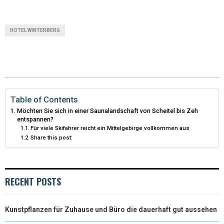
(
A
I
I
M
T
C
N
N
A
HOTEL WINTERBERG
W
E
T
K
I
I
B
E
E
L
T
O
R
D
T
O
E
I
Table of Contents
Möchten Sie sich in einer Saunalandschaft von Scheitel bis Zeh
E
K
S
N
entspannen?
Für viele Skifahrer reicht ein Mittelgebirge vollkommen aus
R
T
Share this post:
)
RECENT POSTS
Kunstpflanzen für Zuhause und Büro die dauerhaft gut aussehen